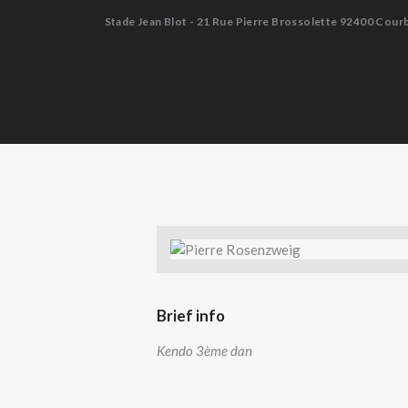
Stade Jean Blot - 21 Rue Pierre Brossolette 92400 Cour
Brief info
Kendo 3ème dan