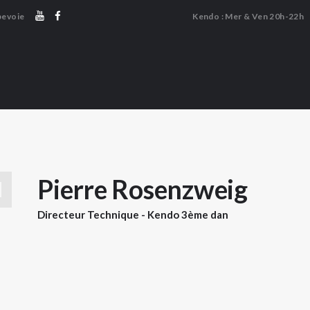
LE DOJO
bevoie
Kendo : Mer & Ven 20h-22h
LE KENDO
KENDO COURBEVOIE
LE CHANBARA
Association de Kendo et Chanbara
LE NAGINATA
👤 ESPACE MEMBRE
🔒 BOUTIQUE
Pierre Rosenzweig
Directeur Technique - Kendo 3ème dan