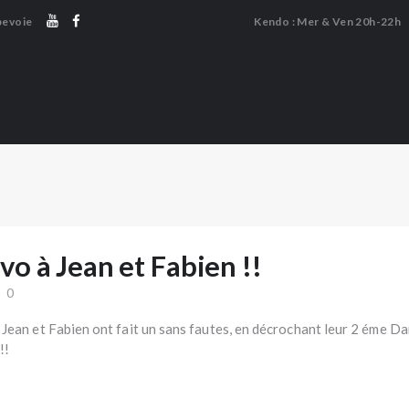
LE DOJO
bevoie
Kendo : Mer & Ven 20h-22h
LE KENDO
KENDO COURBEVOIE
LE CHANBARA
Association de Kendo et Chanbara
LE NAGINATA
👤 ESPACE MEMBRE
🔒 BOUTIQUE
o à Jean et Fabien !!
0
ean et Fabien ont fait un sans fautes, en décrochant leur 2 éme Dan.
!!