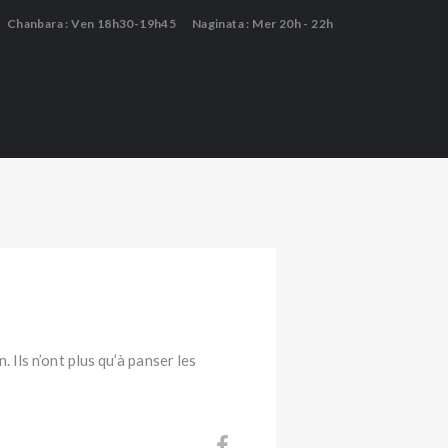
Chanbara : Ven 18h30-19h45
Naginata : Mer 20h - 22h
 Ils n’ont plus qu’à panser les