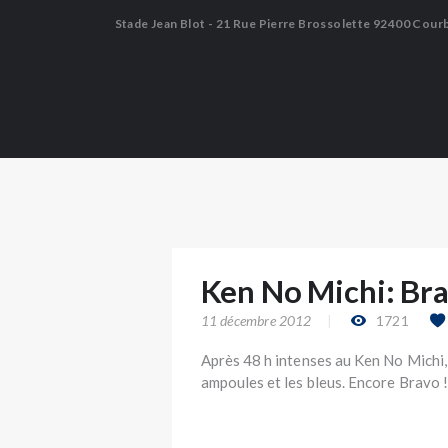
Stade Jean Blot - 21 Rue Pierre Brossolette 92400 Cour
Ken No Michi: Brav
11 décembre 2012
1721
Après 48 h intenses au Ken No Michi, J
ampoules et les bleus. Encore Bravo !