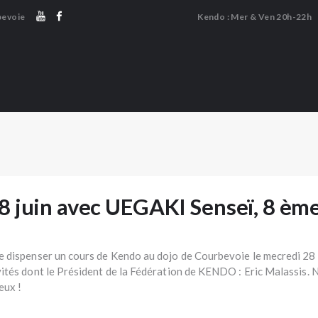
LE DOJO
bevoie
Kendo : Mer & Ven 20h-22h
LE KENDO
KENDO COURBEVOIE
LE CHANBARA
Association de Kendo et Chanbara
LE NAGINATA
👤 ESPACE MEMBRE
🔒 BOUTIQUE
8 juin avec UEGAKI Senseï, 8 èm
 dispenser un cours de Kendo au dojo de Courbevoie le mecredi 28 j
ités dont le Président de la Fédération de KENDO : Eric Malassis. N
eux !