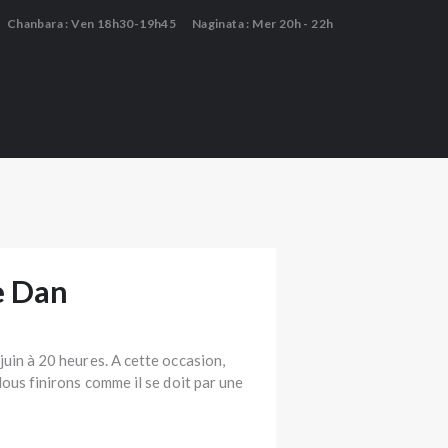
Chanbara : Ven 18h30-19h45
Naginata : Mer 20h - 22h
e Dan
uin à 20 heures. A cette occasion,
ous finirons comme il se doit par une