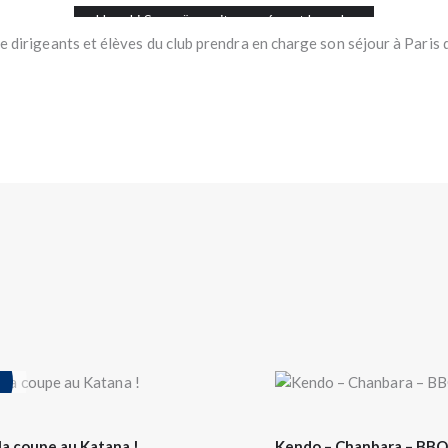
Uegaki Senseï recoit un présent lors de
notre Voyage au Japon
 dirigeants et élèves du club prendra en charge son séjour à Paris 
 la coupe au Katana !
Kendo – Chanbara – BBQ 