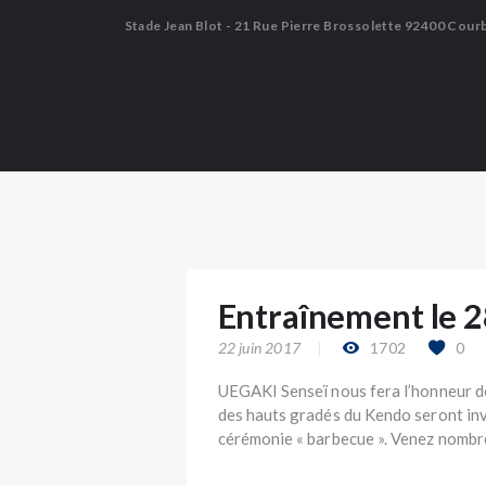
Stade Jean Blot - 21 Rue Pierre Brossolette 92400 Cour
Entraînement le 2
22 juin 2017
1702
0
UEGAKI Senseï nous fera l’honneur de
des hauts gradés du Kendo seront inv
cérémonie « barbecue ». Venez nombr