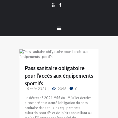
LE DOJO
KENDO COURBEVOIE
LE KENDO
Association de Kendo et Chanbara
LE CHANBARA
LE NAGINATA
👤 ESPACE MEMBRE
🔒 BOUTIQUE
Pass sanitaire obligatoire
pour l’accès aux équipements
sportifs
16 août 2021
2098
0
Le décret n° 2021-955 du 19 juillet dernier
a encadré et instauré l’obligation du pass
sanitaire dans tous les équipements
culturels, sportifs et de loisirs accueillant au
moins 50 personnes (capacité de