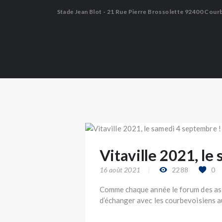
Stade Jean Blot - 21 Rue Pierre Brossolette 92400 Cour
Vitaville 2021, le
16 août 2021
2288
0
Comme chaque année le forum des ass
d’échanger avec les courbevoisiens aut