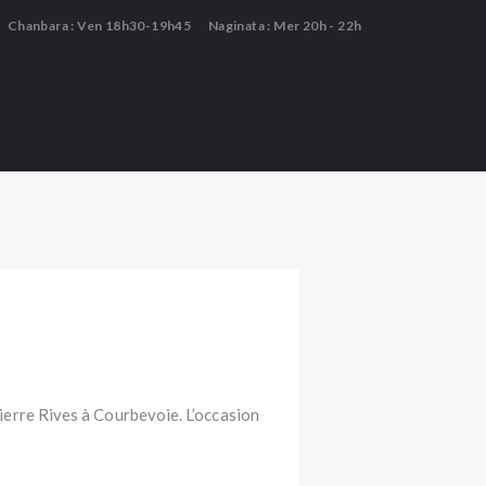
Chanbara : Ven 18h30-19h45
Naginata : Mer 20h - 22h
erre Rives à Courbevoie. L’occasion