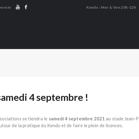
LE DOJO
bevoie
Kendo : Mer & Ven 20h-22h
LE KENDO
KENDO COURBEVOIE
LE CHANBARA
Association de Kendo et Chanbara
LE NAGINATA
👤 ESPACE MEMBRE
🔒 BOUTIQUE
 samedi 4 septembre !
ociations se tiendra le
samedi 4 septembre 2021
au stade Jean-Pi
our de la pratique du Kendo et de faire le plein de licences.